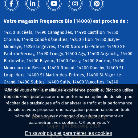
Votre magasin Frequence Bio (14000) est proche de :
14250 Bucéels, 14490 Cahagnolles, 14490 Castillon, 14250
Chouain, 14400 Condé s/Seulles, 14250 Ellon, 14250 Juaye-
Mondaye, 14250 Lingèvres, 14490 Noron-la-Poterie, 14490 St-
Paul-du-Vernay, 14490 Trungy, 14400 Agy, 14400 Arganchy, 14400
Barbeville, 14400 Bayeux, 14400 Cussy, 14400 Guéron, 14400
Monceaux-en-Bessin, 14400 Nonant, 14400 Ranchy, 14400 St-
Loup-Hors, 14400 St-Martin-des-Entrées, 14400 St-Vigor-le-
Grand, 14400 Subles, 14400 Sully, 14400 Vaucelles, 14240
Anctoville, 14240 Feuguerolles s/Seulles, 14250 Hottot-les-
Afin de vous offrir la meilleure expérience possible, Biocoop utilise
Bagues, 14240 Livry
des cookies : pour assurer une performance optimale du site, pour
récolter des statistiques afin d'analyser le trafic et la performance
du site et vous proposer une navigation personnalisée en toute
sécurité. Vous pouvez changer d'avis à tout moment en
Biocoop.fr
Le réseau Biocoop
paramétrant vos cookies. OK pour vous ?
Copyright Biocoop 2026
En savoir plus et paramétrer les cookies