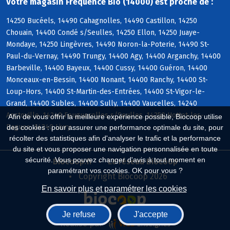
Votre magasin Frequence Bio (14000) est proche de :
14250 Bucéels, 14490 Cahagnolles, 14490 Castillon, 14250
Chouain, 14400 Condé s/Seulles, 14250 Ellon, 14250 Juaye-
Mondaye, 14250 Lingèvres, 14490 Noron-la-Poterie, 14490 St-
Paul-du-Vernay, 14490 Trungy, 14400 Agy, 14400 Arganchy, 14400
Barbeville, 14400 Bayeux, 14400 Cussy, 14400 Guéron, 14400
Monceaux-en-Bessin, 14400 Nonant, 14400 Ranchy, 14400 St-
Loup-Hors, 14400 St-Martin-des-Entrées, 14400 St-Vigor-le-
Grand, 14400 Subles, 14400 Sully, 14400 Vaucelles, 14240
Anctoville, 14240 Feuguerolles s/Seulles, 14250 Hottot-les-
Afin de vous offrir la meilleure expérience possible, Biocoop utilise
Bagues, 14240 Livry
des cookies : pour assurer une performance optimale du site, pour
récolter des statistiques afin d'analyser le trafic et la performance
du site et vous proposer une navigation personnalisée en toute
sécurité. Vous pouvez changer d'avis à tout moment en
Biocoop.fr
Le réseau Biocoop
paramétrant vos cookies. OK pour vous ?
Copyright Biocoop 2026
En savoir plus et paramétrer les cookies
Je refuse
J'accepte
Réalisé par