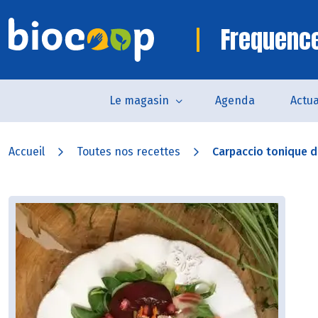
Frequence
Le magasin
Agenda
Actua
Accueil
Toutes nos recettes
Carpaccio tonique d