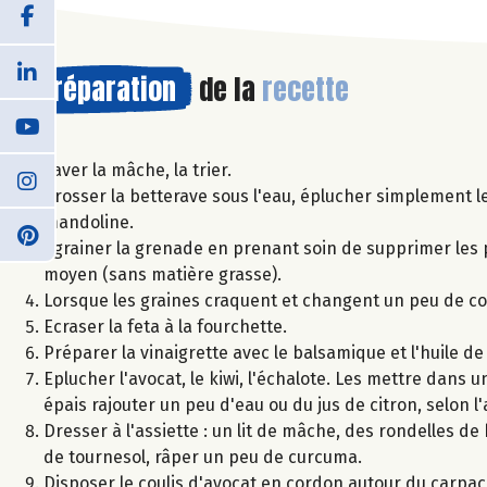
Préparation
de la
recette
Laver la mâche, la trier.
Brosser la betterave sous l'eau, éplucher simplement le
mandoline.
Egrainer la grenade en prenant soin de supprimer les p
moyen (sans matière grasse).
Lorsque les graines craquent et changent un peu de coul
Ecraser la feta à la fourchette.
Préparer la vinaigrette avec le balsamique et l'huile d
Eplucher l'avocat, le kiwi, l'échalote. Les mettre dans un
épais rajouter un peu d'eau ou du jus de citron, selon l
Dresser à l'assiette : un lit de mâche, des rondelles de
de tournesol, râper un peu de curcuma.
Disposer le coulis d'avocat en cordon autour du carpacci