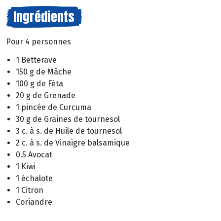
Ingrédients
Pour 4 personnes
1 Betterave
150 g de Mâche
100 g de Féta
20 g de Grenade
1 pincée de Curcuma
30 g de Graines de tournesol
3 c. à s. de Huile de tournesol
2 c. à s. de Vinaigre balsamique
0.5 Avocat
1 Kiwi
1 échalote
1 Citron
Coriandre