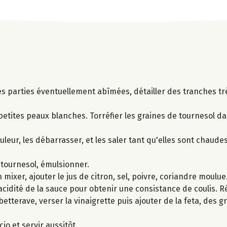
s parties éventuellement abîmées, détailler des tranches trè
etites peaux blanches. Torréfier les graines de tournesol da
eur, les débarrasser, et les saler tant qu'elles sont chaudes
e tournesol, émulsionner.
 mixer, ajouter le jus de citron, sel, poivre, coriandre moulue.
'acidité de la sauce pour obtenir une consistance de coulis. Ré
 betterave, verser la vinaigrette puis ajouter de la feta, des 
o et servir aussitôt.