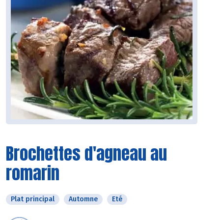
Brochettes d'agneau au
romarin
Plat principal
Automne
Eté