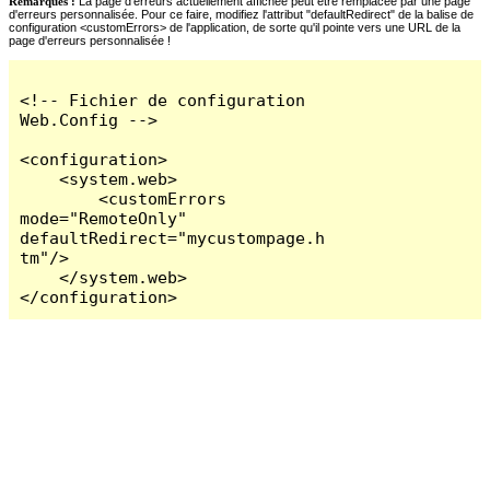
Remarques :
La page d'erreurs actuellement affichée peut être remplacée par une page
d'erreurs personnalisée. Pour ce faire, modifiez l'attribut "defaultRedirect" de la balise de
configuration <customErrors> de l'application, de sorte qu'il pointe vers une URL de la
page d'erreurs personnalisée !
<!-- Fichier de configuration 
Web.Config -->

<configuration>

    <system.web>

        <customErrors 
mode="RemoteOnly" 
defaultRedirect="mycustompage.h
tm"/>

    </system.web>

</configuration>