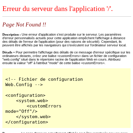
Erreur du serveur dans l'application '/'.
Page Not Found !!
Description :
Une erreur d'application s'est produite sur le serveur. Les paramètres
d'erreur personnalisés actuels pour cette application empêchent l'affichage à distance
des détails de l'erreur de l'application (pour des raisons de sécurité). Cependant, ils
peuvent être affichés par les navigateurs qui s'exécutent sur l'ordinateur serveur local.
Détails =
Pour permettre l'affichage des détails de ce message d'erreur spécifique sur les
ordinateurs distants, créez une balise <customErrors> dans un fichier de configuration
"web.config" situé dans le répertoire racine de l'application Web en cours. Attribuez
ensuite la valeur "off" à l'attribut "mode" de cette balise <customErrors>.
<!-- Fichier de configuration 
Web.Config -->

<configuration>

    <system.web>

        <customErrors 
mode="Off"/>

    </system.web>

</configuration>