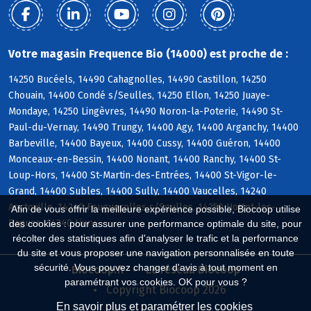
Votre magasin Frequence Bio (14000) est proche de :
14250 Bucéels, 14490 Cahagnolles, 14490 Castillon, 14250
Chouain, 14400 Condé s/Seulles, 14250 Ellon, 14250 Juaye-
Mondaye, 14250 Lingèvres, 14490 Noron-la-Poterie, 14490 St-
Paul-du-Vernay, 14490 Trungy, 14400 Agy, 14400 Arganchy, 14400
Barbeville, 14400 Bayeux, 14400 Cussy, 14400 Guéron, 14400
Monceaux-en-Bessin, 14400 Nonant, 14400 Ranchy, 14400 St-
Loup-Hors, 14400 St-Martin-des-Entrées, 14400 St-Vigor-le-
Grand, 14400 Subles, 14400 Sully, 14400 Vaucelles, 14240
Anctoville, 14240 Feuguerolles s/Seulles, 14250 Hottot-les-
Afin de vous offrir la meilleure expérience possible, Biocoop utilise
Bagues, 14240 Livry
des cookies : pour assurer une performance optimale du site, pour
récolter des statistiques afin d'analyser le trafic et la performance
du site et vous proposer une navigation personnalisée en toute
sécurité. Vous pouvez changer d'avis à tout moment en
Biocoop.fr
Le réseau Biocoop
paramétrant vos cookies. OK pour vous ?
Copyright Biocoop 2026
En savoir plus et paramétrer les cookies