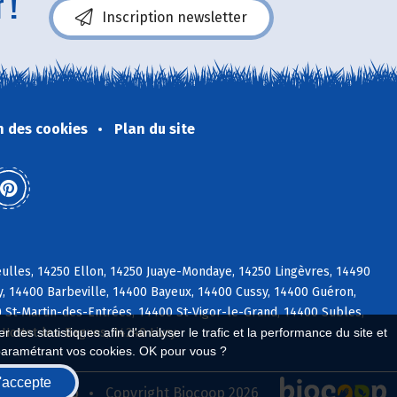
 !
Inscription newsletter
n des cookies
Plan du site
ulles, 14250 Ellon, 14250 Juaye-Mondaye, 14250 Lingèvres, 14490
y, 14400 Barbeville, 14400 Bayeux, 14400 Cussy, 14400 Guéron,
St-Martin-des-Entrées, 14400 St-Vigor-le-Grand, 14400 Subles,
 Hottot-les-Bagues, 14240 Livry
 des statistiques afin d'analyser le trafic et la performance du site et
paramétrant vos cookies. OK pour vous ?
'accepte
seau Biocoop
Copyright Biocoop 2026