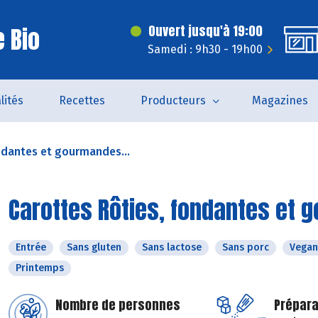
 Bio
Ouvert jusqu'à 19:00
Samedi : 9h30 - 19h00
lités
Recettes
Producteurs
Magazines
ndantes et gourmandes...
Carottes Rôties, fondantes et 
Entrée
Sans gluten
Sans lactose
Sans porc
Vegan
Printemps
Nombre de personnes
Prépara