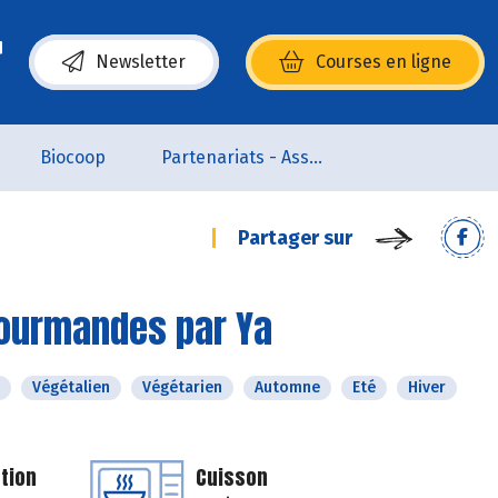
Newsletter
Courses en ligne
(s’ouvre dans une nouvelle fenêtre)
Biocoop
Partenariats - Associations
Partager sur
gourmandes par Ya
Végétalien
Végétarien
Automne
Eté
Hiver
tion
Cuisson