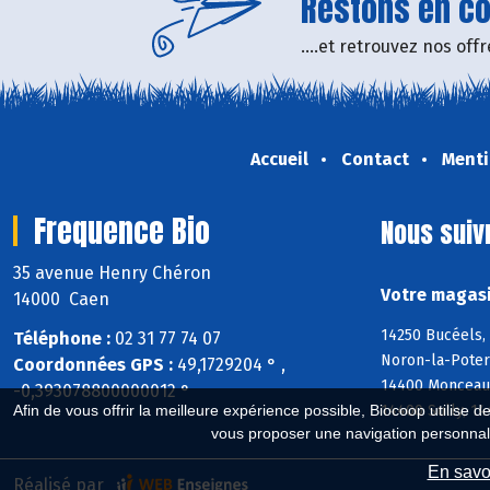
Restons en con
....et retrouvez nos of
Accueil
Contact
Menti
Frequence Bio
Nous suiv
35 avenue Henry Chéron
Votre magasi
14000 Caen
14250 Bucéels, 
Téléphone :
02 31 77 74 07
Noron-la-Poter
Coordonnées GPS :
49,1729204 ° ,
14400 Monceaux
-0,393078800000012 °
14400 Sully, 14
Afin de vous offrir la meilleure expérience possible, Biocoop utilise d
vous proposer une navigation personnal
En savoi
Réalisé par