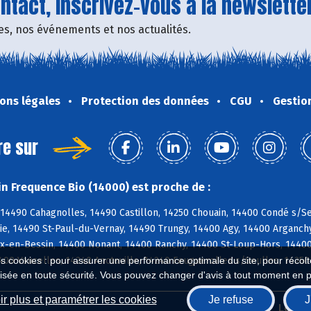
tact, inscrivez-vous à la newsletter
fres, nos événements et nos actualités.
ons légales
Protection des données
CGU
Gestio
re sur
n Frequence Bio (14000) est proche de :
14490 Cahagnolles, 14490 Castillon, 14250 Chouain, 14400 Condé s/Se
ie, 14490 St-Paul-du-Vernay, 14490 Trungy, 14400 Agy, 14400 Arganch
-en-Bessin, 14400 Nonant, 14400 Ranchy, 14400 St-Loup-Hors, 14400 
400 Vaucelles, 14240 Anctoville, 14240 Feuguerolles s/Seulles, 14250
es cookies : pour assurer une performance optimale du site, pour récolter
isée en toute sécurité. Vous pouvez changer d'avis à tout moment en 
r plus et paramétrer les cookies
Je refuse
J
Biocoop.fr
Le ré