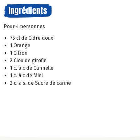
Ingrédients
Pour 4 personnes
75 cl de Cidre doux
1 Orange
1 Citron
2 Clou de girofle
1 c. à c de Cannelle
1 c. à c de Miel
2 c. à s. de Sucre de canne