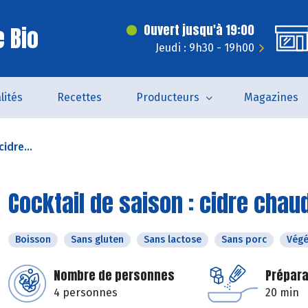
 Bio
Ouvert jusqu'à 19:00
Jeudi : 9h30 - 19h00
lités
Recettes
Producteurs
Magazines
idre...
Cocktail de saison : cidre chau
Boisson
Sans gluten
Sans lactose
Sans porc
Végé
Nombre de personnes
Prépara
4 personnes
20 min