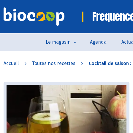
Frequence
Le magasin
Agenda
Actua
Accueil
Toutes nos recettes
Cocktail de saison : c