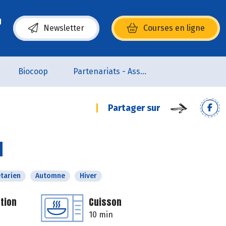
Newsletter
Courses en ligne
(s’ouvre dans une nouvelle fenêtre)
Biocoop
Partenariats - Associations
Partager sur
d
tarien
Automne
Hiver
tion
Cuisson
10 min