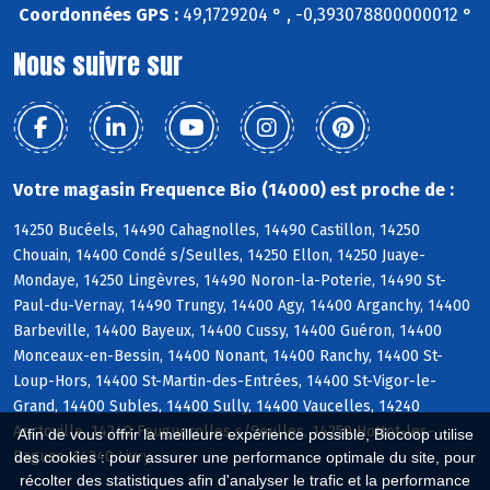
Coordonnées GPS :
49,1729204 ° , -0,393078800000012 °
Nous suivre sur
Votre magasin Frequence Bio (14000) est proche de :
14250 Bucéels, 14490 Cahagnolles, 14490 Castillon, 14250
Chouain, 14400 Condé s/Seulles, 14250 Ellon, 14250 Juaye-
Mondaye, 14250 Lingèvres, 14490 Noron-la-Poterie, 14490 St-
Paul-du-Vernay, 14490 Trungy, 14400 Agy, 14400 Arganchy, 14400
Barbeville, 14400 Bayeux, 14400 Cussy, 14400 Guéron, 14400
Monceaux-en-Bessin, 14400 Nonant, 14400 Ranchy, 14400 St-
Loup-Hors, 14400 St-Martin-des-Entrées, 14400 St-Vigor-le-
Grand, 14400 Subles, 14400 Sully, 14400 Vaucelles, 14240
Anctoville, 14240 Feuguerolles s/Seulles, 14250 Hottot-les-
Afin de vous offrir la meilleure expérience possible, Biocoop utilise
Bagues, 14240 Livry
des cookies : pour assurer une performance optimale du site, pour
récolter des statistiques afin d'analyser le trafic et la performance