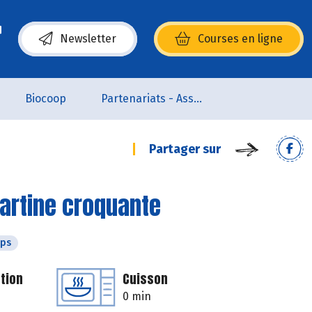
Newsletter
Courses en ligne
(s’ouvre dans une nouvelle fenêtre)
Biocoop
Partenariats - Associations
Partager sur
artine croquante
mps
tion
Cuisson
0 min