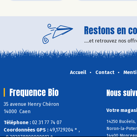
Restons en con
....et retrouvez nos of
Accueil
Contact
Menti
Frequence Bio
Nous suiv
35 avenue Henry Chéron
Votre magasi
14000 Caen
14250 Bucéels, 
Téléphone :
02 31 77 74 07
Noron-la-Poter
Coordonnées GPS :
49,1729204 ° ,
14400 Monceaux