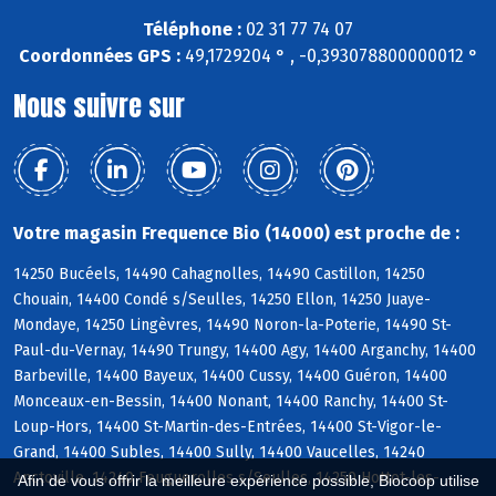
Téléphone :
02 31 77 74 07
Coordonnées GPS :
49,1729204 ° , -0,393078800000012 °
Nous suivre sur
Votre magasin Frequence Bio (14000) est proche de :
14250 Bucéels, 14490 Cahagnolles, 14490 Castillon, 14250
Chouain, 14400 Condé s/Seulles, 14250 Ellon, 14250 Juaye-
Mondaye, 14250 Lingèvres, 14490 Noron-la-Poterie, 14490 St-
Paul-du-Vernay, 14490 Trungy, 14400 Agy, 14400 Arganchy, 14400
Barbeville, 14400 Bayeux, 14400 Cussy, 14400 Guéron, 14400
Monceaux-en-Bessin, 14400 Nonant, 14400 Ranchy, 14400 St-
Loup-Hors, 14400 St-Martin-des-Entrées, 14400 St-Vigor-le-
Grand, 14400 Subles, 14400 Sully, 14400 Vaucelles, 14240
Anctoville, 14240 Feuguerolles s/Seulles, 14250 Hottot-les-
Afin de vous offrir la meilleure expérience possible, Biocoop utilise