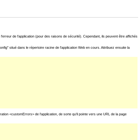
l'erreur de l'application (pour des raisons de sécurité). Cependant, ils peuvent être affichés
fig" situé dans le répertoire racine de l'application Web en cours. Attribuez ensuite la
uration <customErrors> de l'application, de sorte qu'il pointe vers une URL de la page