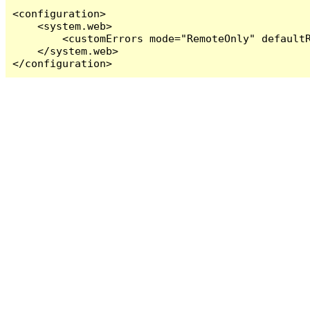
<configuration>

    <system.web>

        <customErrors mode="RemoteOnly" defaultR
    </system.web>

</configuration>