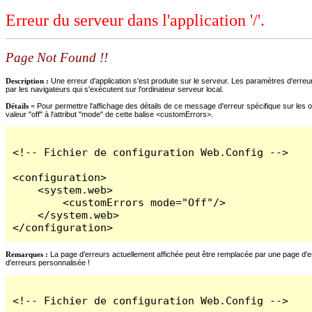
Erreur du serveur dans l'application '/'.
Page Not Found !!
Description :
Une erreur d'application s'est produite sur le serveur. Les paramètres d'erreur
par les navigateurs qui s'exécutent sur l'ordinateur serveur local.
Détails =
Pour permettre l'affichage des détails de ce message d'erreur spécifique sur les o
valeur "off" à l'attribut "mode" de cette balise <customErrors>.
<!-- Fichier de configuration Web.Config -->

<configuration>

    <system.web>

        <customErrors mode="Off"/>

    </system.web>

</configuration>
Remarques :
La page d'erreurs actuellement affichée peut être remplacée par une page d'erre
d'erreurs personnalisée !
<!-- Fichier de configuration Web.Config -->
