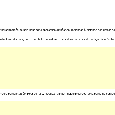
 personnalisés actuels pour cette application empêchent l'affichage à distance des détails de 
rdinateurs distants, créez une balise <customErrors> dans un fichier de configuration "web.con
urs personnalisée. Pour ce faire, modifiez l'attribut "defaultRedirect" de la balise de config