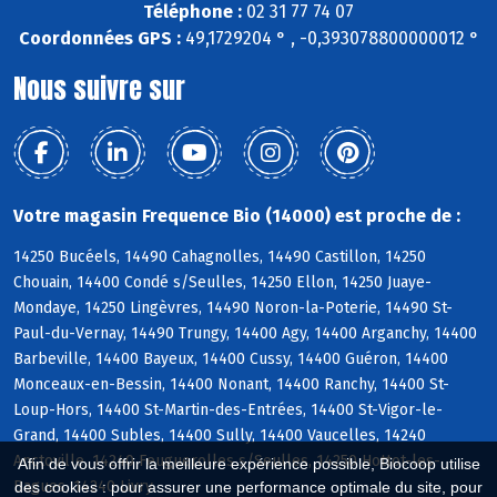
Téléphone :
02 31 77 74 07
Coordonnées GPS :
49,1729204 ° , -0,393078800000012 °
Nous suivre sur
Votre magasin Frequence Bio (14000) est proche de :
14250 Bucéels, 14490 Cahagnolles, 14490 Castillon, 14250
Chouain, 14400 Condé s/Seulles, 14250 Ellon, 14250 Juaye-
Mondaye, 14250 Lingèvres, 14490 Noron-la-Poterie, 14490 St-
Paul-du-Vernay, 14490 Trungy, 14400 Agy, 14400 Arganchy, 14400
Barbeville, 14400 Bayeux, 14400 Cussy, 14400 Guéron, 14400
Monceaux-en-Bessin, 14400 Nonant, 14400 Ranchy, 14400 St-
Loup-Hors, 14400 St-Martin-des-Entrées, 14400 St-Vigor-le-
Grand, 14400 Subles, 14400 Sully, 14400 Vaucelles, 14240
Anctoville, 14240 Feuguerolles s/Seulles, 14250 Hottot-les-
Afin de vous offrir la meilleure expérience possible, Biocoop utilise
Bagues, 14240 Livry
des cookies : pour assurer une performance optimale du site, pour