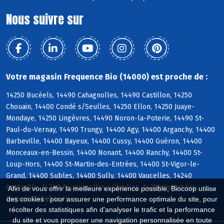
Nous suivre sur
Votre magasin Frequence Bio (14000) est proche de :
14250 Bucéels, 14490 Cahagnolles, 14490 Castillon, 14250
Chouain, 14400 Condé s/Seulles, 14250 Ellon, 14250 Juaye-
Mondaye, 14250 Lingèvres, 14490 Noron-la-Poterie, 14490 St-
Paul-du-Vernay, 14490 Trungy, 14400 Agy, 14400 Arganchy, 14400
Barbeville, 14400 Bayeux, 14400 Cussy, 14400 Guéron, 14400
Monceaux-en-Bessin, 14400 Nonant, 14400 Ranchy, 14400 St-
Loup-Hors, 14400 St-Martin-des-Entrées, 14400 St-Vigor-le-
Grand, 14400 Subles, 14400 Sully, 14400 Vaucelles, 14240
Anctoville, 14240 Feuguerolles s/Seulles, 14250 Hottot-les-
Afin de vous offrir la meilleure expérience possible, Biocoop utilise
Bagues, 14240 Livry
des cookies : pour assurer une performance optimale du site, pour
récolter des statistiques afin d'analyser le trafic et la performance
du site et vous proposer une navigation personnalisée en toute