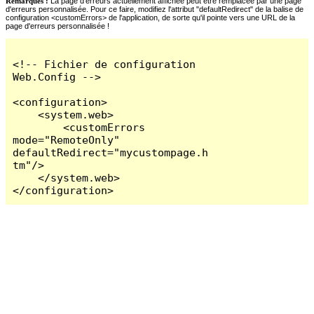
Remarques :
La page d'erreurs actuellement affichée peut être remplacée par une page
d'erreurs personnalisée. Pour ce faire, modifiez l'attribut "defaultRedirect" de la balise de
configuration <customErrors> de l'application, de sorte qu'il pointe vers une URL de la
page d'erreurs personnalisée !
<!-- Fichier de configuration 
Web.Config -->

<configuration>

    <system.web>

        <customErrors 
mode="RemoteOnly" 
defaultRedirect="mycustompage.h
tm"/>

    </system.web>

</configuration>