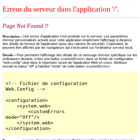
Erreur du serveur dans l'application '/'.
Page Not Found !!
Description :
Une erreur d'application s'est produite sur le serveur. Les paramètres
d'erreur personnalisés actuels pour cette application empêchent l'affichage à distance
des détails de l'erreur de l'application (pour des raisons de sécurité). Cependant, ils
peuvent être affichés par les navigateurs qui s'exécutent sur l'ordinateur serveur local.
Détails =
Pour permettre l'affichage des détails de ce message d'erreur spécifique sur les
ordinateurs distants, créez une balise <customErrors> dans un fichier de configuration
"web.config" situé dans le répertoire racine de l'application Web en cours. Attribuez
ensuite la valeur "off" à l'attribut "mode" de cette balise <customErrors>.
<!-- Fichier de configuration 
Web.Config -->

<configuration>

    <system.web>

        <customErrors 
mode="Off"/>

    </system.web>

</configuration>