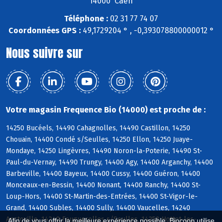
14000 Caen
Téléphone :
02 31 77 74 07
Coordonnées GPS :
49,1729204 ° , -0,393078800000012 °
Nous suivre sur
Votre magasin Frequence Bio (14000) est proche de :
14250 Bucéels, 14490 Cahagnolles, 14490 Castillon, 14250
Chouain, 14400 Condé s/Seulles, 14250 Ellon, 14250 Juaye-
Mondaye, 14250 Lingèvres, 14490 Noron-la-Poterie, 14490 St-
Paul-du-Vernay, 14490 Trungy, 14400 Agy, 14400 Arganchy, 14400
Barbeville, 14400 Bayeux, 14400 Cussy, 14400 Guéron, 14400
Monceaux-en-Bessin, 14400 Nonant, 14400 Ranchy, 14400 St-
Loup-Hors, 14400 St-Martin-des-Entrées, 14400 St-Vigor-le-
Grand, 14400 Subles, 14400 Sully, 14400 Vaucelles, 14240
Anctoville, 14240 Feuguerolles s/Seulles, 14250 Hottot-les-
Afin de vous offrir la meilleure expérience possible, Biocoop utilise