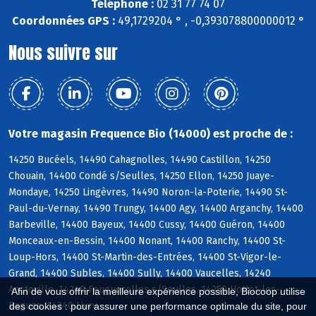
Téléphone :
02 31 77 74 07
Coordonnées GPS :
49,1729204 ° , -0,393078800000012 °
Nous suivre sur
Votre magasin Frequence Bio (14000) est proche de :
14250 Bucéels, 14490 Cahagnolles, 14490 Castillon, 14250
Chouain, 14400 Condé s/Seulles, 14250 Ellon, 14250 Juaye-
Mondaye, 14250 Lingèvres, 14490 Noron-la-Poterie, 14490 St-
Paul-du-Vernay, 14490 Trungy, 14400 Agy, 14400 Arganchy, 14400
Barbeville, 14400 Bayeux, 14400 Cussy, 14400 Guéron, 14400
Monceaux-en-Bessin, 14400 Nonant, 14400 Ranchy, 14400 St-
Loup-Hors, 14400 St-Martin-des-Entrées, 14400 St-Vigor-le-
Grand, 14400 Subles, 14400 Sully, 14400 Vaucelles, 14240
Anctoville, 14240 Feuguerolles s/Seulles, 14250 Hottot-les-
Afin de vous offrir la meilleure expérience possible, Biocoop utilise
Bagues, 14240 Livry
des cookies : pour assurer une performance optimale du site, pour