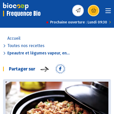
Frequence Bio
(s’ouvre dans une nou
Prochaine ouverture : Lundi 09:30
Accueil
Toutes nos recettes
Epeautre et légumes vapeur, en...
Partager sur