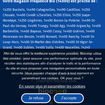
Votre magasin Frequence Bio (14000) est proche de :
14250 Bucéels, 14490 Cahagnolles, 14490 Castillon, 14250
Chouain, 14400 Condé s/Seulles, 14250 Ellon, 14250 Juaye-
Mondaye, 14250 Lingèvres, 14490 Noron-la-Poterie, 14490 St-
Paul-du-Vernay, 14490 Trungy, 14400 Agy, 14400 Arganchy, 14400
Barbeville, 14400 Bayeux, 14400 Cussy, 14400 Guéron, 14400
Monceaux-en-Bessin, 14400 Nonant, 14400 Ranchy, 14400 St-
Loup-Hors, 14400 St-Martin-des-Entrées, 14400 St-Vigor-le-
Grand, 14400 Subles, 14400 Sully, 14400 Vaucelles, 14240
Anctoville, 14240 Feuguerolles s/Seulles, 14250 Hottot-les-
Afin de vous offrir la meilleure expérience possible, Biocoop utilise
Bagues, 14240 Livry
des cookies : pour assurer une performance optimale du site, pour
récolter des statistiques afin d'analyser le trafic et la performance
du site et vous proposer une navigation personnalisée en toute
sécurité. Vous pouvez changer d'avis à tout moment en
Biocoop.fr
Le réseau Biocoop
paramétrant vos cookies. OK pour vous ?
Copyright Biocoop 2026
En savoir plus et paramétrer les cookies
Je refuse
J'accepte
Réalisé par