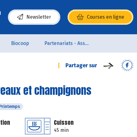
Newsletter
Courses en ligne
(s’ouvre dans une nouvelle fenêtre)
Biocoop
Partenariats - Associations
Partager sur
oireaux et champignons
Printemps
tion
Cuisson
45 min