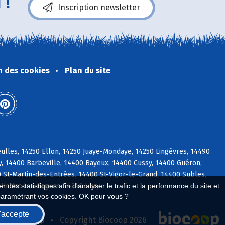
 !
Inscription newsletter
n des cookies
Plan du site
ulles, 14250 Ellon, 14250 Juaye-Mondaye, 14250 Lingèvres, 14490
y, 14400 Barbeville, 14400 Bayeux, 14400 Cussy, 14400 Guéron,
St-Martin-des-Entrées, 14400 St-Vigor-le-Grand, 14400 Subles,
 Hottot-les-Bagues, 14240 Livry
 des statistiques afin d'analyser le trafic et la performance du site et
paramétrant vos cookies. OK pour vous ?
'accepte
seau Biocoop
Copyright Biocoop 2026