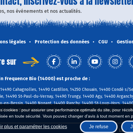
tact, inscrivez-vous à la newsletter
fres, nos événements et nos actualités.
ons légales
Protection des données
CGU
Gestio
re sur
n Frequence Bio (14000) est proche de :
14490 Cahagnolles, 14490 Castillon, 14250 Chouain, 14400 Condé s/Se
ie, 14490 St-Paul-du-Vernay, 14490 Trungy, 14400 Agy, 14400 Arganch
-en-Bessin, 14400 Nonant, 14400 Ranchy, 14400 St-Loup-Hors, 14400 
400 Vaucelles, 14240 Anctoville, 14240 Feuguerolles s/Seulles, 14250
es cookies : pour assurer une performance optimale du site, pour récolter
isée en toute sécurité. Vous pouvez changer d'avis à tout moment en 
r plus et paramétrer les cookies
Je refuse
J
Biocoop.fr
Le ré