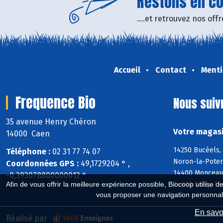
Restons en con
....et retrouvez nos of
Accueil
Contact
Menti
Frequence Bio
Nous suiv
35 avenue Henry Chéron
Votre magasi
14000 Caen
14250 Bucéels, 
Téléphone :
02 31 77 74 07
Noron-la-Poter
Coordonnées GPS :
49,1729204 ° ,
14400 Monceaux
-0,393078800000012 °
14400 Sully, 14
Afin de vous offrir la meilleure expérience possible, Biocoop utilise d
vous proposer une navigation personnal
En savoi
Réalisé par