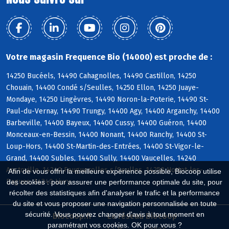
Votre magasin Frequence Bio (14000) est proche de :
14250 Bucéels, 14490 Cahagnolles, 14490 Castillon, 14250
Chouain, 14400 Condé s/Seulles, 14250 Ellon, 14250 Juaye-
Mondaye, 14250 Lingèvres, 14490 Noron-la-Poterie, 14490 St-
Paul-du-Vernay, 14490 Trungy, 14400 Agy, 14400 Arganchy, 14400
Barbeville, 14400 Bayeux, 14400 Cussy, 14400 Guéron, 14400
Monceaux-en-Bessin, 14400 Nonant, 14400 Ranchy, 14400 St-
Loup-Hors, 14400 St-Martin-des-Entrées, 14400 St-Vigor-le-
Grand, 14400 Subles, 14400 Sully, 14400 Vaucelles, 14240
Anctoville, 14240 Feuguerolles s/Seulles, 14250 Hottot-les-
Afin de vous offrir la meilleure expérience possible, Biocoop utilise
Bagues, 14240 Livry
des cookies : pour assurer une performance optimale du site, pour
récolter des statistiques afin d'analyser le trafic et la performance
du site et vous proposer une navigation personnalisée en toute
sécurité. Vous pouvez changer d'avis à tout moment en
Biocoop.fr
Le réseau Biocoop
paramétrant vos cookies. OK pour vous ?