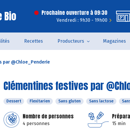
 Bio
Prochaine ouverture à 09:30
Vendredi : 9h30 - 19h00
lités
Recettes
Producteurs
Magazines
es par @Chloe_Penderie
Clémentines festives par @Chl
Dessert
Flexitarien
Sans gluten
Sans lactose
San
Nombre de personnes
Prépara
4 personnes
15 min