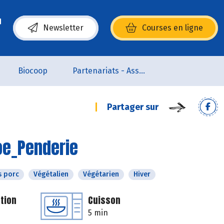
Newsletter
Courses en ligne
(s’ouvre dans une nouvelle fenêtre)
Biocoop
Partenariats - Associations
Partager sur
oe_Penderie
s porc
Végétalien
Végétarien
Hiver
tion
Cuisson
5 min