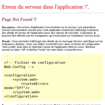
Erreur du serveur dans l'application '/'.
Page Not Found !!
Description :
Une erreur d'application s'est produite sur le serveur. Les paramètres
d'erreur personnalisés actuels pour cette application empêchent l'affichage à distance
des détails de l'erreur de l'application (pour des raisons de sécurité). Cependant, ils
peuvent être affichés par les navigateurs qui s'exécutent sur l'ordinateur serveur local.
Détails =
Pour permettre l'affichage des détails de ce message d'erreur spécifique sur les
ordinateurs distants, créez une balise <customErrors> dans un fichier de configuration
"web.config" situé dans le répertoire racine de l'application Web en cours. Attribuez
ensuite la valeur "off" à l'attribut "mode" de cette balise <customErrors>.
<!-- Fichier de configuration 
Web.Config -->

<configuration>

    <system.web>

        <customErrors 
mode="Off"/>

    </system.web>

</configuration>