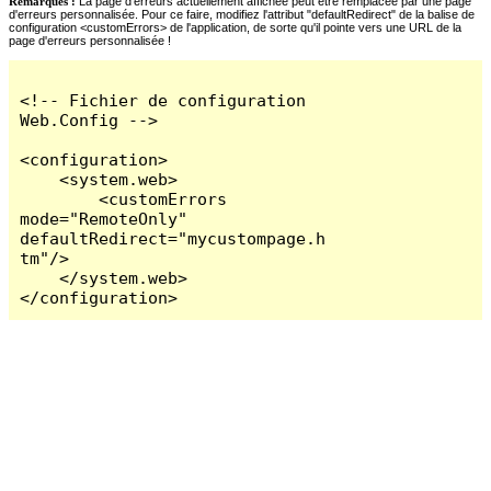
Remarques :
La page d'erreurs actuellement affichée peut être remplacée par une page
d'erreurs personnalisée. Pour ce faire, modifiez l'attribut "defaultRedirect" de la balise de
configuration <customErrors> de l'application, de sorte qu'il pointe vers une URL de la
page d'erreurs personnalisée !
<!-- Fichier de configuration 
Web.Config -->

<configuration>

    <system.web>

        <customErrors 
mode="RemoteOnly" 
defaultRedirect="mycustompage.h
tm"/>

    </system.web>

</configuration>