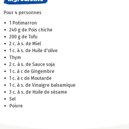
Pour 4 personnes
1 Potimarron
240 g de Pois chiche
200 g de Tofu
2 c. à s. de Miel
1 c. à s. de Huile d'olive
Thym
2 c. à s. de Sauce soja
1 c. à c de Gingembre
1 c. à c de Moutarde
1 c. à s. de Vinaigre balsamique
3 c. à s. de Huile de sésame
Sel
Poivre