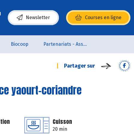
Newsletter
Courses en ligne
(s’ouvre dans une nouvelle fenêtre)
Biocoop
Partenariats - Associations
Partager sur
ce yaourt-coriandre
tion
Cuisson
20 min