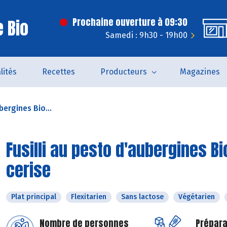
 Bio
Prochaine ouverture à 09:30
Samedi : 9h30 - 19h00
lités
Recettes
Producteurs
Magazines
bergines Bio...
Fusilli au pesto d'aubergines Bi
cerise
Plat principal
Flexitarien
Sans lactose
Végétarien
Nombre de personnes
Prépara