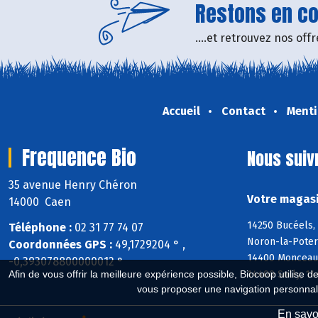
Restons en con
....et retrouvez nos of
Accueil
Contact
Menti
Frequence Bio
Nous suiv
35 avenue Henry Chéron
Votre magasi
14000 Caen
14250 Bucéels, 
Téléphone :
02 31 77 74 07
Noron-la-Poter
Coordonnées GPS :
49,1729204 ° ,
14400 Monceaux
-0,393078800000012 °
14400 Sully, 14
Afin de vous offrir la meilleure expérience possible, Biocoop utilise d
vous proposer une navigation personnal
En savoi