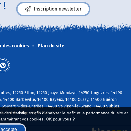
 !
Inscription newsletter
n des cookies
Plan du site
ulles, 14250 Ellon, 14250 Juaye-Mondaye, 14250 Lingèvres, 14490
y, 14400 Barbeville, 14400 Bayeux, 14400 Cussy, 14400 Guéron,
St-Martin-des-Entrées, 14400 St-Vigor-le-Grand, 14400 Subles,
 Hottot-les-Bagues, 14240 Livry
 des statistiques afin d'analyser le trafic et la performance du site et
paramétrant vos cookies. OK pour vous ?
'accepte