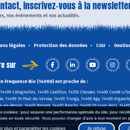
tact, inscrivez-vous à la newsletter
fres, nos événements et nos actualités.
ons légales
Protection des données
CGU
Gestio
re sur
n Frequence Bio (14000) est proche de :
14490 Cahagnolles, 14490 Castillon, 14250 Chouain, 14400 Condé s/Se
ie, 14490 St-Paul-du-Vernay, 14490 Trungy, 14400 Agy, 14400 Arganch
-en-Bessin, 14400 Nonant, 14400 Ranchy, 14400 St-Loup-Hors, 14400 
400 Vaucelles, 14240 Anctoville, 14240 Feuguerolles s/Seulles, 14250
es cookies : pour assurer une performance optimale du site, pour récolter
isée en toute sécurité. Vous pouvez changer d'avis à tout moment en 
r plus et paramétrer les cookies
Je refuse
J