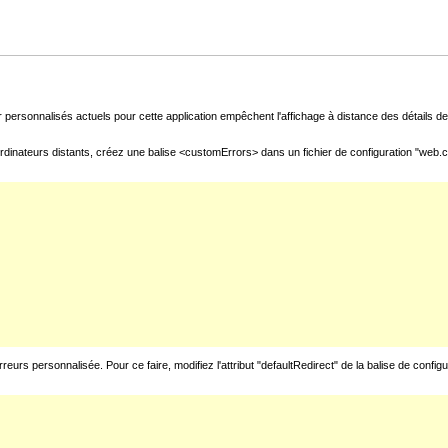
 personnalisés actuels pour cette application empêchent l'affichage à distance des détails de 
rdinateurs distants, créez une balise <customErrors> dans un fichier de configuration "web.con
urs personnalisée. Pour ce faire, modifiez l'attribut "defaultRedirect" de la balise de config