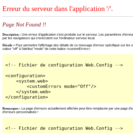
Erreur du serveur dans l'application '/'.
Page Not Found !!
Description :
Une erreur d'application s'est produite sur le serveur. Les paramètres d'erreur
par les navigateurs qui s'exécutent sur l'ordinateur serveur local.
Détails =
Pour permettre l'affichage des détails de ce message d'erreur spécifique sur les o
valeur "off" à l'attribut "mode" de cette balise <customErrors>.
<!-- Fichier de configuration Web.Config -->

<configuration>

    <system.web>

        <customErrors mode="Off"/>

    </system.web>

</configuration>
Remarques :
La page d'erreurs actuellement affichée peut être remplacée par une page d'erre
d'erreurs personnalisée !
<!-- Fichier de configuration Web.Config -->
