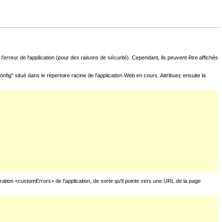
l'erreur de l'application (pour des raisons de sécurité). Cependant, ils peuvent être affichés
fig" situé dans le répertoire racine de l'application Web en cours. Attribuez ensuite la
uration <customErrors> de l'application, de sorte qu'il pointe vers une URL de la page