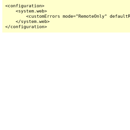
<configuration>

    <system.web>

        <customErrors mode="RemoteOnly" defaultR
    </system.web>

</configuration>