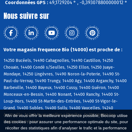
Coordonnées GPS :
49,1729204 ° , -0,393078800000012 °
Nous suivre sur
Votre magasin Frequence Bio (14000) est proche de :
14250 Bucéels, 14490 Cahagnolles, 14490 Castillon, 14250
Chouain, 14400 Condé s/Seulles, 14250 Ellon, 14250 Juaye-
Mondaye, 14250 Lingèvres, 14490 Noron-la-Poterie, 14490 St-
Paul-du-Vernay, 14490 Trungy, 14400 Agy, 14400 Arganchy, 14400
Barbeville, 14400 Bayeux, 14400 Cussy, 14400 Guéron, 14400
Monceaux-en-Bessin, 14400 Nonant, 14400 Ranchy, 14400 St-
Loup-Hors, 14400 St-Martin-des-Entrées, 14400 St-Vigor-le-
Grand, 14400 Subles, 14400 Sully, 14400 Vaucelles, 14240
Anctoville, 14240 Feuguerolles s/Seulles, 14250 Hottot-les-
Afin de vous offrir la meilleure expérience possible, Biocoop utilise
Bagues, 14240 Livry
des cookies : pour assurer une performance optimale du site, pour
récolter des statistiques afin d'analyser le trafic et la performance