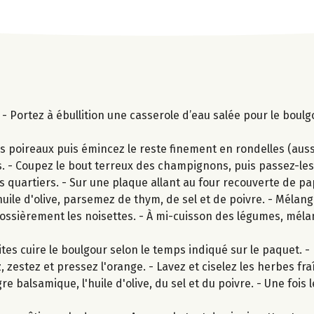
- Portez à ébullition une casserole d’eau salée pour le boul
s poireaux puis émincez le reste finement en rondelles (aussi
s. - Coupez le bout terreux des champignons, puis passez-les 
ns quartiers. - Sur une plaque allant au four recouverte de p
d'huile d'olive, parsemez de thym, de sel et de poivre. - Méla
ssièrement les noisettes. - À mi-cuisson des légumes, mélan
es cuire le boulgour selon le temps indiqué sur le paquet. -
 zestez et pressez l'orange. - Lavez et ciselez les herbes fr
e balsamique, l'huile d'olive, du sel et du poivre. - Une fois l