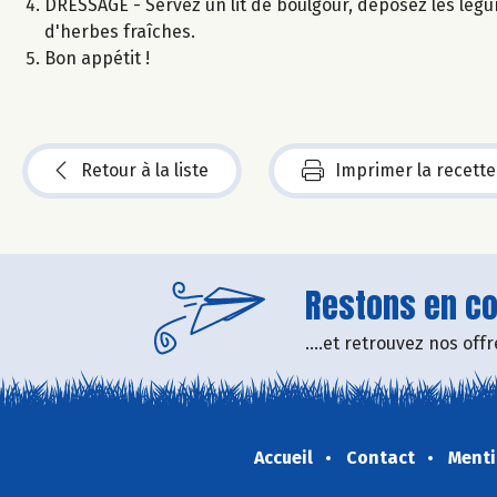
DRESSAGE - Servez un lit de boulgour, déposez les légum
d'herbes fraîches.
Bon appétit !
Retour à la liste
Imprimer la recette
Restons en con
....et retrouvez nos of
Accueil
Contact
Menti