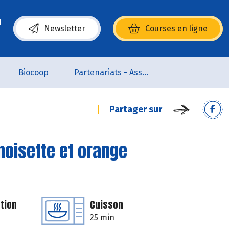
Newsletter
Courses en ligne
(s’ouvre dans une nouvelle fenêtre)
Biocoop
Partenariats - Associations
Partager sur
noisette et orange
tion
Cuisson
25 min