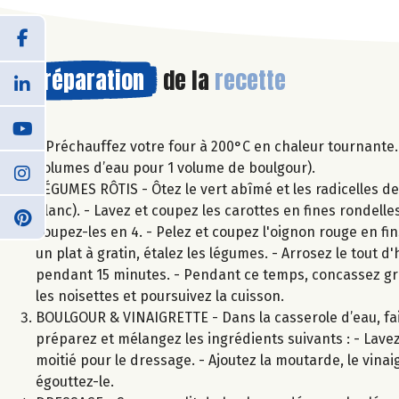
Préparation
de la
recette
- Préchauffez votre four à 200°C en chaleur tournante. 
volumes d’eau pour 1 volume de boulgour).
LÉGUMES RÔTIS - Ôtez le vert abîmé et les radicelles de
blanc). - Lavez et coupez les carottes en fines rondelle
coupez-les en 4. - Pelez et coupez l'oignon rouge en fi
un plat à gratin, étalez les légumes. - Arrosez le tout 
pendant 15 minutes. - Pendant ce temps, concassez gro
les noisettes et poursuivez la cuisson.
BOULGOUR & VINAIGRETTE - Dans la casserole d’eau, fait
préparez et mélangez les ingrédients suivants : - Lavez,
moitié pour le dressage. - Ajoutez la moutarde, le vinaigr
égouttez-le.