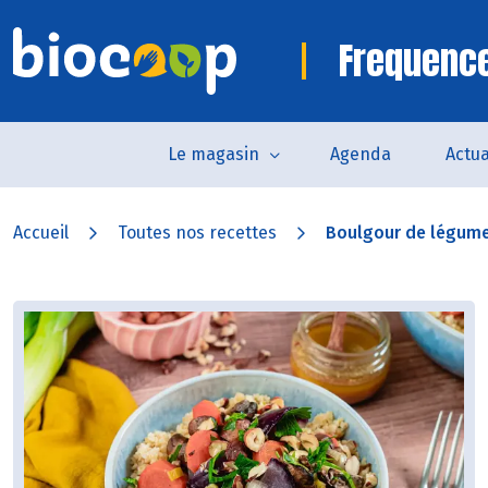
Frequence
Le magasin
Agenda
Actua
Accueil
Toutes nos recettes
Boulgour de légumes