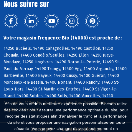
Nous suivre sur
Votre magasin Frequence Bio (14000) est proche de :
14250 Bucéels, 14490 Cahagnolles, 14490 Castillon, 14250
Chouain, 14400 Condé s/Seulles, 14250 Ellon, 14250 Juaye-
Mondaye, 14250 Lingèvres, 14490 Noron-la-Poterie, 14490 St-
Paul-du-Vernay, 14490 Trungy, 14400 Agy, 14400 Arganchy, 14400
Barbeville, 14400 Bayeux, 14400 Cussy, 14400 Guéron, 14400
Monceaux-en-Bessin, 14400 Nonant, 14400 Ranchy, 14400 St-
Loup-Hors, 14400 St-Martin-des-Entrées, 14400 St-Vigor-le-
Grand, 14400 Subles, 14400 Sully, 14400 Vaucelles, 14240
Anctoville, 14240 Feuguerolles s/Seulles, 14250 Hottot-les-
Afin de vous offrir la meilleure expérience possible, Biocoop utilise
Bagues, 14240 Livry
des cookies : pour assurer une performance optimale du site, pour
récolter des statistiques afin d'analyser le trafic et la performance
du site et vous proposer une navigation personnalisée en toute
sécurité. Vous pouvez changer d'avis à tout moment en
Biocoop.fr
Le réseau Biocoop