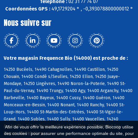
Téléphone :
02 31 77 74 07
Coordonnées GPS :
49,1729204 ° , -0,393078800000012 °
Nous suivre sur
Votre magasin Frequence Bio (14000) est proche de :
14250 Bucéels, 14490 Cahagnolles, 14490 Castillon, 14250
Chouain, 14400 Condé s/Seulles, 14250 Ellon, 14250 Juaye-
Mondaye, 14250 Lingèvres, 14490 Noron-la-Poterie, 14490 St-
Paul-du-Vernay, 14490 Trungy, 14400 Agy, 14400 Arganchy, 14400
Barbeville, 14400 Bayeux, 14400 Cussy, 14400 Guéron, 14400
Monceaux-en-Bessin, 14400 Nonant, 14400 Ranchy, 14400 St-
Loup-Hors, 14400 St-Martin-des-Entrées, 14400 St-Vigor-le-
Grand, 14400 Subles, 14400 Sully, 14400 Vaucelles, 14240
Anctoville, 14240 Feuguerolles s/Seulles, 14250 Hottot-les-
Afin de vous offrir la meilleure expérience possible, Biocoop utilise
Bagues, 14240 Livry
des cookies : pour assurer une performance optimale du site, pour