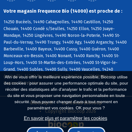
Votre magasin Frequence Bio (14000) est proche de :
14250 Bucéels, 14490 Cahagnolles, 14490 Castillon, 14250
Chouain, 14400 Condé s/Seulles, 14250 Ellon, 14250 Juaye-
Mondaye, 14250 Lingèvres, 14490 Noron-la-Poterie, 14490 St-
Paul-du-Vernay, 14490 Trungy, 14400 Agy, 14400 Arganchy, 14400
Barbeville, 14400 Bayeux, 14400 Cussy, 14400 Guéron, 14400
Monceaux-en-Bessin, 14400 Nonant, 14400 Ranchy, 14400 St-
Loup-Hors, 14400 St-Martin-des-Entrées, 14400 St-Vigor-le-
Grand, 14400 Subles, 14400 Sully, 14400 Vaucelles, 14240
Anctoville, 14240 Feuguerolles s/Seulles, 14250 Hottot-les-
Afin de vous offrir la meilleure expérience possible, Biocoop utilise
Bagues, 14240 Livry
des cookies : pour assurer une performance optimale du site, pour
récolter des statistiques afin d'analyser le trafic et la performance
du site et vous proposer une navigation personnalisée en toute
sécurité. Vous pouvez changer d'avis à tout moment en
Biocoop.fr
Le réseau Biocoop
paramétrant vos cookies. OK pour vous ?
Copyright Biocoop 2026
En savoir plus et paramétrer les cookies