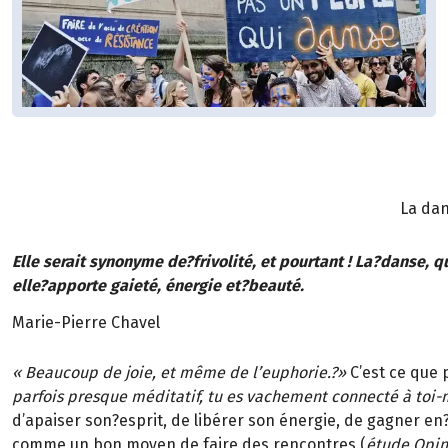
La dan
Elle serait synonyme de?frivolité, et pourtant ! La?danse, q
elle?apporte gaieté, énergie et?beauté.
Marie-Pierre Chavel
« Beaucoup de joie, et même de l’euphorie.?»
C’est ce que 
parfois presque méditatif, tu es vachement connecté à to
d’apaiser son?esprit, de libérer son énergie, de gagner en
comme un bon moyen de faire des rencontres (
étude Opin