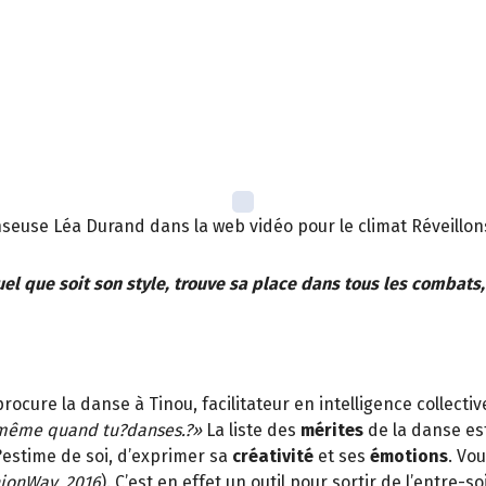
seuse Léa Durand dans la web vidéo pour le climat Réveillo
uel que soit son style, trouve sa place dans tous les combats,
procure la danse à Tinou, facilitateur en intelligence collect
i-même quand tu?danses.?»
La liste des
mérites
de la danse es
?estime de soi, d’exprimer sa
créativité
et ses
émotions
. Vo
ionWay, 2016
). C’est en effet un outil pour sortir de l’entre