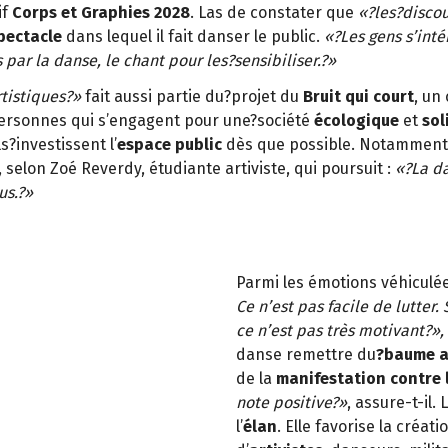
if
Corps et Graphies 2028
. Las de constater que
«?les?discou
pectacle
dans lequel il fait danser le public.
«?Les gens s’inté
 par la danse, le chant pour les?sensibiliser.?»
tistiques?»
fait aussi partie du?projet du
Bruit qui court
, un
ersonnes qui s’engagent pour une?société
écologique
et
sol
?investissent l’
espace public
dès que possible. Notammen
, selon Zoé Reverdy, étudiante artiviste, qui poursuit :
«?La da
us.?»
Parmi les émotions véhiculées
Ce n’est pas facile de lutter.
ce n’est pas très motivant?»,
danse remettre du
?baume a
de la
manifestation contre
note positive?»
, assure-t-il.
l’
élan
. Elle favorise la créa