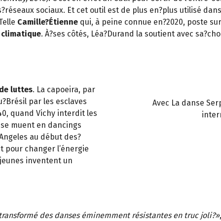
s?réseaux sociaux. Et cet outil est de plus en?plus utilisé dan
 Telle
Camille?Étienne
qui, à peine connue en?2020, poste sur
 climatique
. À?ses côtés, Léa?Durand la soutient avec sa?cho
de luttes
. La capoeira, par
u?Brésil par les esclaves
Avec La danse Serp
40, quand Vichy interdit les
inter
s se muent en dancings
 Angeles au début des?
et pour changer l’énergie
 jeunes inventent un
 transformé des danses éminemment résistantes en truc joli?»