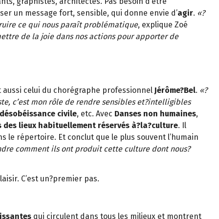
ants, graphistes, architectes. Pas besoin d’être
ser un message fort, sensible, qui donne envie d’
agir
.
«?
ruire ce qui nous paraît problématique
, explique Zoé
mettre de la joie dans nos actions pour apporter de
est aussi celui du chorégraphe professionnel
Jérôme?Bel
.
«?
te, c’est mon rôle de rendre sensibles et?intelligibles
désobéissance civile
, etc. Avec
Danses non humaines
,
 des lieux habituellement réservés à?la?culture
. Il
s le répertoire. Et conclut que le plus souvent l’humain
dre comment ils ont produit cette culture dont nous?
aisir. C’est un?premier pas.
issantes
qui circulent dans tous les milieux et montrent