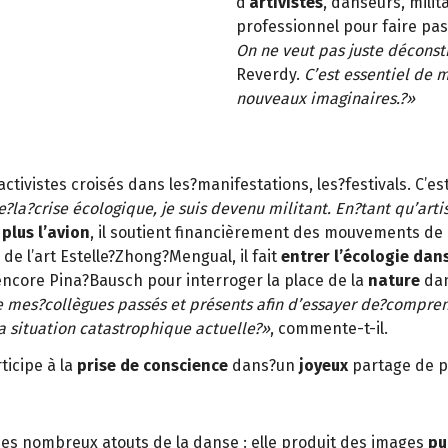
d’
artivistes
, danseurs, milit
professionnel pour faire pas
On ne veut pas juste déconst
Reverdy.
C’est essentiel de 
nouveaux imaginaires.?»
activistes croisés dans les?manifestations, les?festivals. C’
?la?crise écologique, je suis devenu militant. En?tant qu’artis
plus l’avion
, il soutient financièrement des mouvements de
e l’art Estelle?Zhong?Mengual, il fait
entrer l’écologie dans
encore Pina?Bausch pour interroger la place de la
nature
dan
 mes?collègues passés et présents afin d’essayer de?compren
la situation catastrophique actuelle?»
, commente-t-il.
ticipe à la
prise de conscience
dans?un
joyeux
partage de pl
 des nombreux atouts de la danse : elle produit des images
pu