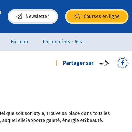
Newsletter
Courses en ligne
(s’ouvre dans une nouvelle fenêtre)
Biocoop
Partenariats - Associations
Partager sur
uel que soit son style, trouve sa place dans tous les
e, auquel elle?apporte gaieté, énergie et?beauté.