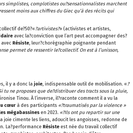
rs simplistes, complotistes ou?sensationnalistes marchent
ressent moins aux chiffres du Giec qu’à des récits qui
 collectif de?50?«
?artivistes?
» (activistes et artistes,
idaire
avec la?conviction que l’art peut accompagner des?
t avec
Résiste
, leur?chorégraphie poignante pendant
nse permet de ressentir le?collectif. On est à l’unisson,
, il y a donc la
joie
, indispensable outil de mobilisation. «
?
 Si tu ne proposes que de?distribuer des tracts sous la pluie,
ironise Tinou. À l’inverse, il?raconte comment il a vu la
u cœur
à des participants
«?traumatisés par la violence »
 les mégabassines
en 2023.
«?Ils ont pu repartir sur une
 La joie cimente les liens, adoucit les angoisses, redonne de
tion. La?performance
Résiste
est née du travail collectif