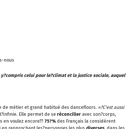
ns-nous
 y?compris celui pour le?climat et la justice sociale, auquel
ive de métier et grand habitué des dancefloors.
«?C’est aussi
t?infinie. Elle permet de se
réconcilier
avec son?corps,
us en voulez encore??
75?%
des Français la considèrent
-soi en rapprochant les?personnes les plus
diverses
, dans les