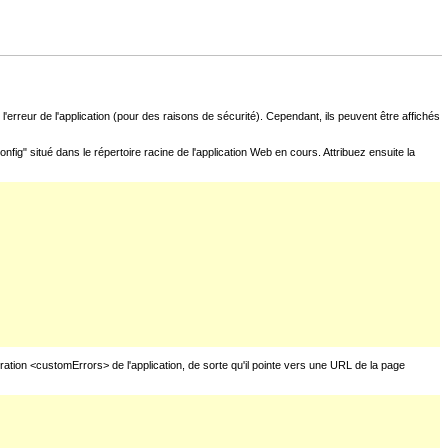
l'erreur de l'application (pour des raisons de sécurité). Cependant, ils peuvent être affichés
fig" situé dans le répertoire racine de l'application Web en cours. Attribuez ensuite la
uration <customErrors> de l'application, de sorte qu'il pointe vers une URL de la page