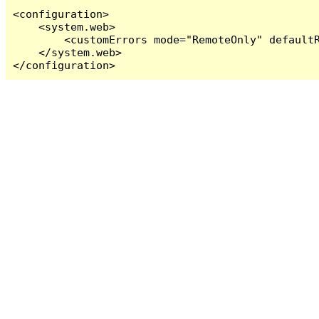
<configuration>

    <system.web>

        <customErrors mode="RemoteOnly" defaultR
    </system.web>

</configuration>